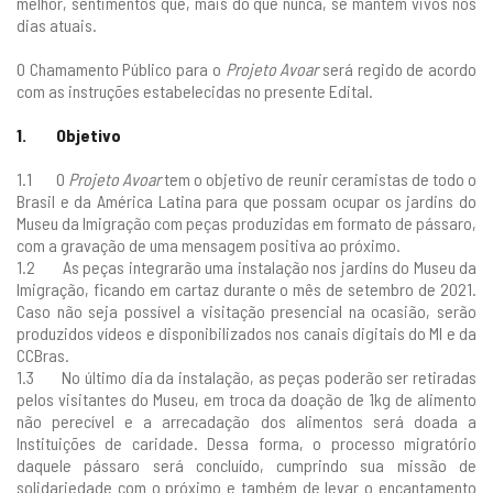
melhor, sentimentos que, mais do que nunca, se mantêm vivos nos
dias atuais.
O Chamamento Público para o
Projeto Avoar
será regido de acordo
com as instruções estabelecidas no presente Edital.
1. Objetivo
1.1 O
Projeto Avoar
tem o objetivo de reunir ceramistas de todo o
Brasil e da América Latina para que possam ocupar os jardins do
Museu da Imigração com peças produzidas em formato de pássaro,
com a gravação de uma mensagem positiva ao próximo.
1.2 As peças integrarão uma instalação nos jardins do Museu da
Imigração, ficando em cartaz durante o mês de setembro de 2021.
Caso não seja possível a visitação presencial na ocasião, serão
produzidos vídeos e disponibilizados nos canais digitais do MI e da
CCBras.
1.3 No último dia da instalação, as peças poderão ser retiradas
pelos visitantes do Museu, em troca da doação de 1kg de alimento
não perecível e a arrecadação dos alimentos será doada a
Instituições de caridade. Dessa forma, o processo migratório
daquele pássaro será concluído, cumprindo sua missão de
solidariedade com o próximo e também de levar o encantamento