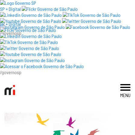
×
SP + Digital
SP + Digital
/governosp
visite
exposições e eventos
acervo e pesquisa
/governosp
imprensa
MENU
blog
museu
educativo