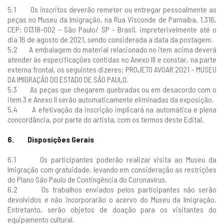
5.1 Os inscritos deverão remeter ou entregar pessoalmente as
peças no Museu da Imigração, na Rua Visconde de Parnaíba, 1.316,
CEP: 01318-002 – São Paulo/ SP - Brasil, impreterivelmente até o
dia 16 de agosto de 2021, sendo considerada a data da postagem.
5.2 A embalagem do material relacionado no item acima deverá
atender às especificações contidas no Anexo III e constar, na parte
externa frontal, os seguintes dizeres: PROJETO AVOAR 2021 – MUSEU
DA IMIGRAÇÃO DO ESTADO DE SÃO PAULO.
5.3 As peças que chegarem quebradas ou em desacordo com o
item 3 e Anexo II serão automaticamente eliminadas da exposição.
5.4 A efetivação da inscrição implicará na automática e plena
concordância, por parte do artista, com os termos deste Edital.
6. Disposições Gerais
6.1 Os participantes poderão realizar visita ao Museu da
Imigração com gratuidade, levando em consideração as restrições
do Plano São Paulo de Contingência do Coronavírus.
6.2 Os trabalhos enviados pelos participantes não serão
devolvidos e não incorporarão o acervo do Museu da Imigração.
Entretanto, serão objetos de doação para os visitantes do
equipamento cultural.