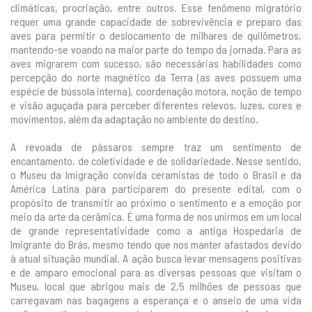
climáticas, procriação, entre outros. Esse fenômeno migratório
requer uma grande capacidade de sobrevivência e preparo das
aves para permitir o deslocamento de milhares de quilômetros,
mantendo-se voando na maior parte do tempo da jornada. Para as
aves migrarem com sucesso, são necessárias habilidades como
percepção do norte magnético da Terra (as aves possuem uma
espécie de bússola interna), coordenação motora, noção de tempo
e visão aguçada para perceber diferentes relevos, luzes, cores e
movimentos, além da adaptação no ambiente do destino.
A revoada de pássaros sempre traz um sentimento de
encantamento, de coletividade e de solidariedade. Nesse sentido,
o Museu da Imigração convida ceramistas de todo o Brasil e da
América Latina para participarem do presente edital, com o
propósito de transmitir ao próximo o sentimento e a emoção por
meio da arte da cerâmica. É uma forma de nos unirmos em um local
de grande representatividade como a antiga Hospedaria de
Imigrante do Brás, mesmo tendo que nos manter afastados devido
à atual situação mundial. A ação busca levar mensagens positivas
e de amparo emocional para as diversas pessoas que visitam o
Museu, local que abrigou mais de 2,5 milhões de pessoas que
carregavam nas bagagens a esperança e o anseio de uma vida