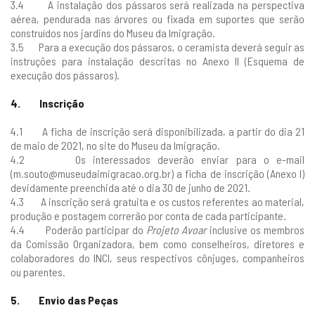
3.4 A instalação dos pássaros será realizada na perspectiva
aérea, pendurada nas árvores ou fixada em suportes que serão
construídos nos jardins do Museu da Imigração.
3.5 Para a execução dos pássaros, o ceramista deverá seguir as
instruções para instalação descritas no Anexo II (Esquema de
execução dos pássaros).
4. Inscrição
4.1 A ficha de inscrição será disponibilizada, a partir do dia 21
de maio de 2021, no site do Museu da Imigração.
4.2 Os interessados deverão enviar para o e-mail
(
m.souto@museudaimigracao.org.br
) a ficha de inscrição (Anexo I)
devidamente preenchida até o dia 30 de junho de 2021.
4.3 A inscrição será gratuita e os custos referentes ao material,
produção e postagem correrão por conta de cada participante.
4.4 Poderão participar do
Projeto Avoar
inclusive os membros
da Comissão Organizadora, bem como conselheiros, diretores e
colaboradores do INCI, seus respectivos cônjuges, companheiros
ou parentes.
5. Envio das Peças