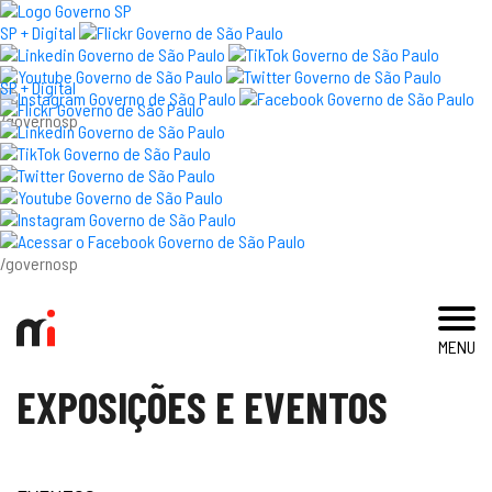
×
SP + Digital
SP + Digital
/governosp
visite
exposições e eventos
acervo e pesquisa
/governosp
imprensa
MENU
blog
EXPOSIÇÕES E EVENTOS
museu
educativo