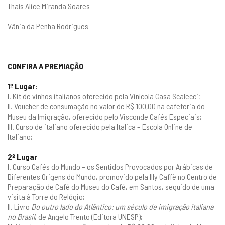
Thaís Alice Miranda Soares
Vânia da Penha Rodrigues
__
CONFIRA A PREMIAÇÃO
1º Lugar:
I. Kit de vinhos italianos oferecido pela
Vinícola Casa Scalecci
;
II. Voucher de consumação no valor de R$ 100,00 na cafeteria do
Museu da Imigração, oferecido pelo
Visconde Cafés Especiais
;
III. Curso de italiano oferecido pela
Italica – Escola Online de
Italiano
;
2º Lugar
I. Curso Cafés do Mundo – os Sentidos Provocados por Arábicas de
Diferentes Origens do Mundo, promovido pela Illy Caffè no Centro de
Preparação de Café do Museu do Café, em Santos, seguido de uma
visita à Torre do Relógio;
II. Livro
Do outro lado do Atlântico: um século de imigração italiana
no Brasil
, de Angelo Trento (Editora UNESP);