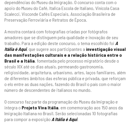
dependências do Museu da Imigração. O concurso conta com o
apoio do Museu do Café, Italica Escola de Italiano, Vinícola Casa
Scalecci, Visconde Cafés Especiais, Associação Brasileira de
Preservação Ferroviária e Retratos de Época.
A mostra contará com fotografias criadas por fotógrafos
amadores que se distinguem pela qualidade e inovação de seu
trabalho. Para a edição deste concurso, o tema escolhido foi
A
Itália é Aqui
, que sugere aos participantes a
investigação visual
das manifestações culturais e a relação histórica entre o
Brasil e a Itália
, fomentada pelo processo migratório desde o
século XIX até os dias atuais, permeando gastronomia,
religiosidade, arquitetura, urbanismo, artes, laços familiares, além
de diferentes âmbitos das esferas pública e privada, que reforçam
o elo entre as duas nações, fazendo do Brasil o país com o maior
número de descendentes de italianos no mundo.
O concurso faz parte da programação do Museu da Imigração e
integra o
Projeto Viva Itália
, em comemoração aos 150 anos da
Imigração Italiana no Brasil. Serão selecionadas 10 fotografias
para compor a exposição
A Itália é Aqui
.
__