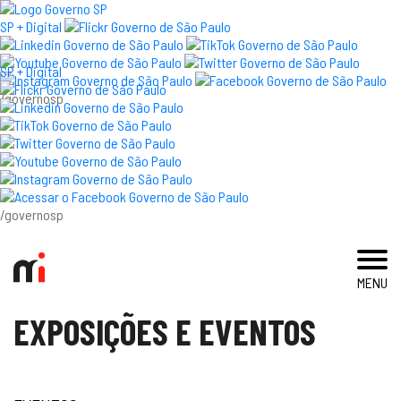
×
SP + Digital
SP + Digital
/governosp
visite
exposições e eventos
acervo e pesquisa
/governosp
imprensa
MENU
blog
EXPOSIÇÕES E EVENTOS
museu
educativo