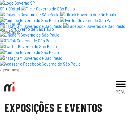
×
SP + Digital
SP + Digital
/governosp
visite
exposições e eventos
acervo e pesquisa
/governosp
imprensa
MENU
blog
EXPOSIÇÕES E EVENTOS
museu
educativo