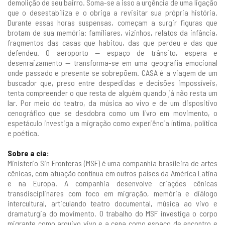
demolição de seu bairro. Soma-se a isso a urgência de uma ligação
que o desestabiliza e o obriga a revisitar sua própria história.
Durante essas horas suspensas, começam a surgir figuras que
brotam de sua memória: familiares, vizinhos, relatos da infância,
fragmentos das casas que habitou, das que perdeu e das que
defendeu. O aeroporto — espaço de trânsito, espera e
desenraizamento — transforma-se em uma geografia emocional
onde passado e presente se sobrepõem. CASA é a viagem de um
buscador que, preso entre despedidas e decisões impossíveis,
tenta compreender o que resta de alguém quando já não resta um
lar. Por meio do teatro, da música ao vivo e de um dispositivo
cenográfico que se desdobra como um livro em movimento, o
espetáculo investiga a migração como experiência íntima, política
e poética.
Sobre a cia:
Ministerio Sin Fronteras (MSF) é uma companhia brasileira de artes
cênicas, com atuação contínua em outros países da América Latina
e na Europa. A companhia desenvolve criações cênicas
transdisciplinares com foco em migração, memória e diálogo
intercultural, articulando teatro documental, música ao vivo e
dramaturgia do movimento. O trabalho do MSF investiga o corpo
migrante como arquivo vivo e a cena como espaço de encontro e