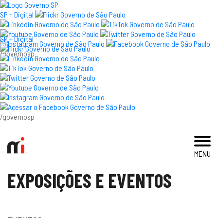
×
SP + Digital
SP + Digital
/governosp
visite
exposições e eventos
acervo e pesquisa
/governosp
imprensa
MENU
blog
EXPOSIÇÕES E EVENTOS
museu
educativo