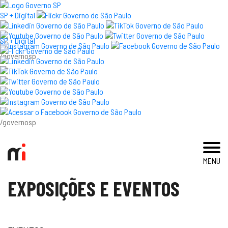
×
SP + Digital
SP + Digital
/governosp
visite
exposições e eventos
acervo e pesquisa
/governosp
imprensa
MENU
blog
EXPOSIÇÕES E EVENTOS
museu
educativo