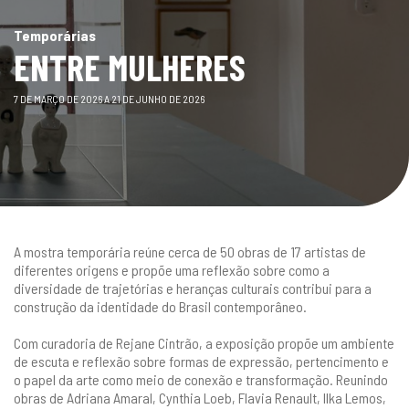
gestão
Temporárias
ENTRE MULHERES
7 DE MARÇO DE 2026 A 21 DE JUNHO DE 2026
A mostra temporária reúne cerca de 50 obras de 17 artistas de
diferentes origens e propõe uma reflexão sobre como a
diversidade de trajetórias e heranças culturais contribui para a
construção da identidade do Brasil contemporâneo.
Com curadoria de Rejane Cintrão, a exposição propõe um ambiente
de escuta e reflexão sobre formas de expressão, pertencimento e
o papel da arte como meio de conexão e transformação. Reunindo
obras de Adriana Amaral, Cynthia Loeb, Flavia Renault, Ilka Lemos,