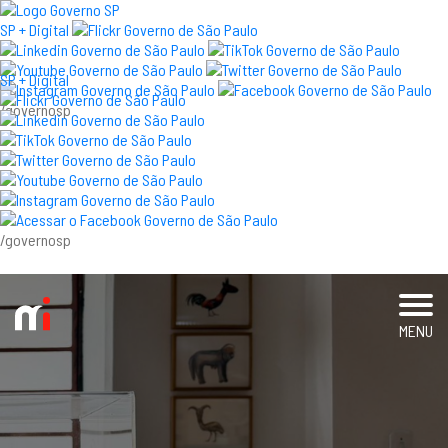
×
SP + Digital
SP + Digital
/governosp
visite
exposições e eventos
acervo e pesquisa
/governosp
imprensa
blog
MENU
museu
educativo