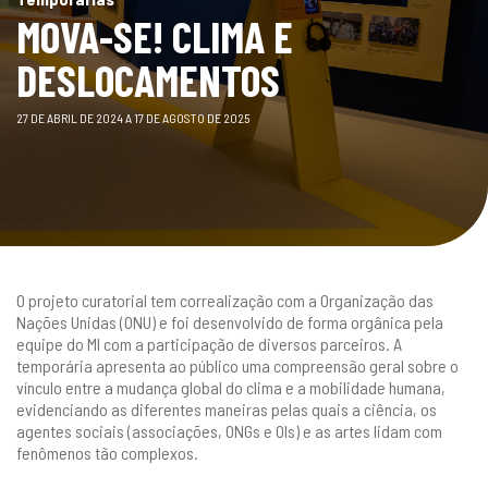
gestão
MOVA-SE! CLIMA E
DESLOCAMENTOS
27 DE ABRIL DE 2024 A 17 DE AGOSTO DE 2025
O projeto curatorial tem correalização com a Organização das
Nações Unidas (ONU) e foi desenvolvido de forma orgânica pela
equipe do MI com a participação de diversos parceiros. A
temporária apresenta ao público uma compreensão geral sobre o
vínculo entre a mudança global do clima e a mobilidade humana,
evidenciando as diferentes maneiras pelas quais a ciência, os
agentes sociais (associações, ONGs e OIs) e as artes lidam com
fenômenos tão complexos.