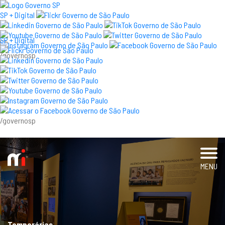
×
SP + Digital
SP + Digital
/governosp
visite
exposições e eventos
acervo e pesquisa
/governosp
imprensa
blog
MENU
museu
educativo
Temporárias