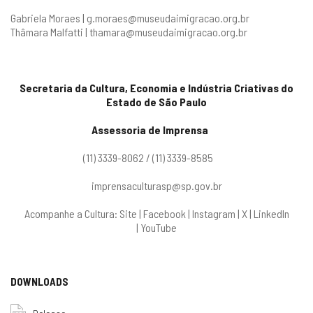
Gabriela Moraes |
g.moraes@museudaimigracao.org.br
Thâmara Malfatti |
thamara@museudaimigracao.org.br
Secretaria da Cultura, Economia e Indústria Criativas do
Estado de São Paulo
Assessoria de Imprensa
(11) 3339-8062 / (11) 3339-8585
imprensaculturasp@sp.gov.br
Acompanhe a Cultura:
Site
|
Facebook
|
Instagram
|
X
|
LinkedIn
|
YouTube
DOWNLOADS