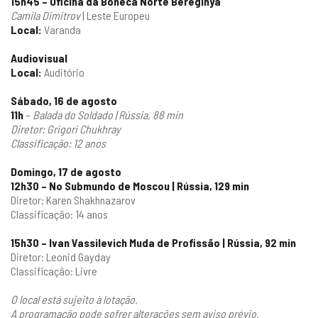
15h45 – Oficina da Boneca Norte Bereginya
Camila Dimitrov
| Leste Europeu
Local:
Varanda
Audiovisual
Local:
Auditório
Sábado, 16 de agosto
11h
–
Balada do Soldado | Rússia, 88 min
Diretor: Grigori Chukhray
Classificação: 12 anos
Domingo, 17 de agosto
12h30 – No Submundo de Moscou | Rússia, 129 min
Diretor: Karen Shakhnazarov
Classificação: 14 anos
15h30 – Ivan Vassilevich Muda de Profissão | Rússia, 92 min
Diretor: Leonid Gayday
Classificação: Livre
O local está sujeito à lotação.
A programação pode sofrer alterações sem aviso prévio.