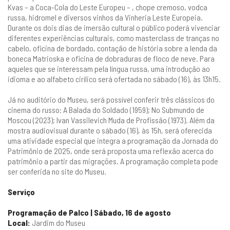
Kvas – a Coca-Cola do Leste Europeu – , chope cremoso, vodca
russa, hidromel e diversos vinhos da Vinheria Leste Europeia.
Durante os dois dias de imersão cultural o público poderá vivenciar
diferentes experiências culturais, como masterclass de tranças no
cabelo, oficina de bordado, contação de história sobre a lenda da
boneca Matrioska e oficina de dobraduras de floco de neve. Para
aqueles que se interessam pela língua russa, uma introdução ao
idioma e ao alfabeto cirílico será ofertada no sábado (16), às 13h15.
Já no auditório do Museu, será possível conferir três clássicos do
cinema do russo: A Balada do Soldado (1959); No Submundo de
Moscou (2023); Ivan Vassilevich Muda de Profissão (1973). Além da
mostra audiovisual durante o sábado (16), às 15h, será oferecida
uma atividade especial que integra a programação da Jornada do
Patrimônio de 2025, onde será proposta uma reflexão acerca do
patrimônio a partir das migrações. A programação completa pode
ser conferida no
site
do Museu.
Serviço
Programação de Palco | Sábado, 16 de agosto
Local:
Jardim do Museu