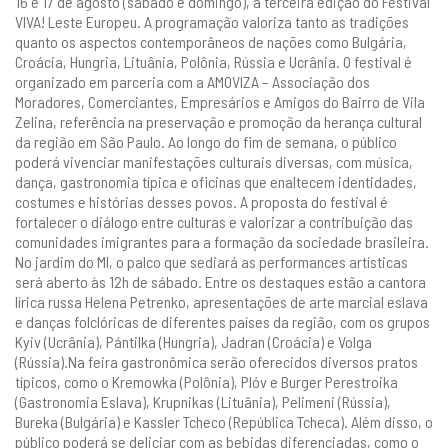
16 e 17 de agosto (sábado e domingo), a terceira edição do Festival
VIVA! Leste Europeu. A programação valoriza tanto as tradições
quanto os aspectos contemporâneos de nações como Bulgária,
Croácia, Hungria, Lituânia, Polônia, Rússia e Ucrânia. O festival é
organizado em parceria com a AMOVIZA – Associação dos
Moradores, Comerciantes, Empresários e Amigos do Bairro de Vila
Zelina, referência na preservação e promoção da herança cultural
da região em São Paulo. Ao longo do fim de semana, o público
poderá vivenciar manifestações culturais diversas, com música,
dança, gastronomia típica e oficinas que enaltecem identidades,
costumes e histórias desses povos. A proposta do festival é
fortalecer o diálogo entre culturas e valorizar a contribuição das
comunidades imigrantes para a formação da sociedade brasileira.
No jardim do MI, o palco que sediará as performances artísticas
será aberto às 12h de sábado. Entre os destaques estão a cantora
lírica russa Helena Petrenko, apresentações de arte marcial eslava
e danças folclóricas de diferentes países da região, com os grupos
Kyiv (Ucrânia), Pántilka (Hungria), Jadran (Croácia) e Volga
(Rússia).Na feira gastronômica serão oferecidos diversos pratos
típicos, como o Kremowka (Polônia), Plóv e Burger Perestroika
(Gastronomia Eslava), Krupnikas (Lituânia), Pelimeni (Rússia),
Bureka (Bulgária) e Kassler Tcheco (República Tcheca). Além disso, o
público poderá se deliciar com as bebidas diferenciadas, como o