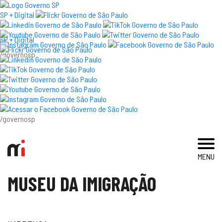
×
SP + Digital
SP + Digital
/governosp
visite
exposições e eventos
acervo e pesquisa
/governosp
imprensa
MENU
blog
MUSEU DA IMIGRAÇÃO
museu
educativo