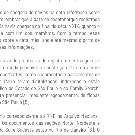
ros de chegada de navios na data informada como
e lembrar que a data de desembarque registrada
ia havia chegado no final do século XIX, quando o
icava com um dos membros. Com o tempo, esse
s sobre a data, mês, ano e até mesmo o porto de
ssas informações.
siva do prontuário de registro de estrangeiro, é
orna indispensável a construção de uma árvore
 importantes, como casamentos e nascimentos de
o Paulo foram digitalizadas, indexadas e estão
blico do Estado de São Paulo e do Family Search.
lta presencial, mediante agendamento, de fichas
 São Paulo [5].
ário correspondente ao RNE no Arquivo Nacional,
7. Os documentos das regiões Norte, Nordeste e
do Sul e Sudeste estão no Rio de Janeiro [6]. O