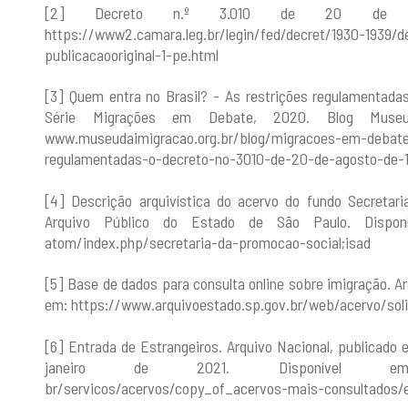
[2] Decreto n.º 3.010 de 20 de ag
https://www2.camara.leg.br/legin/fed/decret/1930-1939/
publicacaooriginal-1-pe.html
[3] Quem entra no Brasil? - As restrições regulamentadas
Série Migrações em Debate, 2020. Blog Museu 
www.museudaimigracao.org.br/blog/migracoes-em-debate/
regulamentadas-o-decreto-no-3010-de-20-de-agosto-de-
[4] Descrição arquivística do acervo do fundo Secretar
Arquivo Público do Estado de São Paulo. Disponíve
atom/index.php/secretaria-da-promocao-social;isad
[5] Base de dados para consulta online sobre imigração. A
em: https://www.arquivoestado.sp.gov.br/web/acervo/soli
[6] Entrada de Estrangeiros. Arquivo Nacional, publicado
janeiro de 2021. Disponível em: https:
br/servicos/acervos/copy_of_acervos-mais-consultados/e