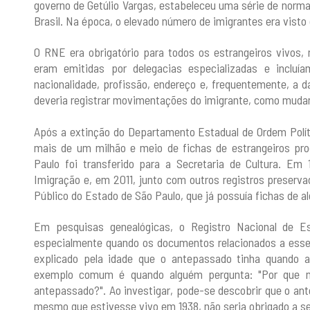
governo de Getúlio Vargas, estabeleceu uma série de norma
Brasil. Na época, o elevado número de imigrantes era vist
O RNE era obrigatório para todos os estrangeiros vivos, 
eram emitidas por delegacias especializadas e incluí
nacionalidade, profissão, endereço e, frequentemente, a 
deveria registrar movimentações do imigrante, como muda
Após a extinção do Departamento Estadual de Ordem Polít
mais de um milhão e meio de fichas de estrangeiros pro
Paulo foi transferido para a Secretaria de Cultura. E
Imigração e, em 2011, junto com outros registros preser
Público do Estado de São Paulo, que já possuía fichas de al
Em pesquisas genealógicas, o Registro Nacional de Es
especialmente quando os documentos relacionados a esse 
explicado pela idade que o antepassado tinha quando a 
exemplo comum é quando alguém pergunta: "Por que nã
antepassado?". Ao investigar, pode-se descobrir que o an
mesmo que estivesse vivo em 1938, não seria obrigado a se 