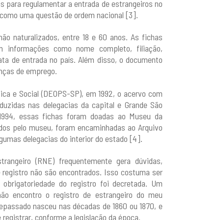
s para regulamentar a entrada de estrangeiros no
o como uma questão de ordem nacional [3].
não naturalizados, entre 18 e 60 anos. As fichas
am informações como nome completo, filiação,
data de entrada no país. Além disso, o documento
nças de emprego.
ica e Social (DEOPS-SP), em 1992, o acervo com
duzidas nas delegacias da capital e Grande São
m 1994, essas fichas foram doadas ao Museu da
vados pelo museu, foram encaminhadas ao Arquivo
gumas delegacias do interior do estado [4].
trangeiro (RNE) frequentemente gera dúvidas,
registro não são encontrados. Isso costuma ser
obrigatoriedade do registro foi decretada. Um
o encontro o registro de estrangeiro do meu
tepassado nasceu nas décadas de 1860 ou 1870, e
registrar, conforme a legislação da época.