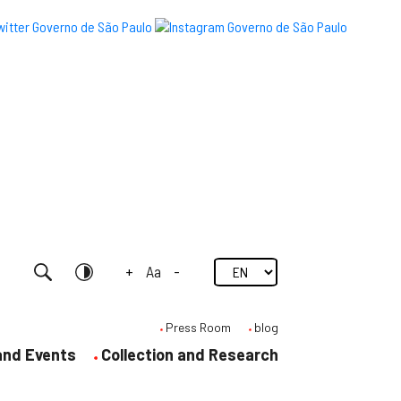
+
Aa
-
Research
Contrast
Press Room
blog
 and Events
Collection and Research