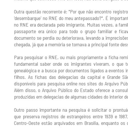
Outra questão recorrente é: "Por que não encontro regist
'desembarque' no RNE do meu antepassado?". É important
no RNE era declarada pelo imigrante. Muitas vezes, a famíl
passaporte era único para todo o grupo familiar e f
documento se perdia ou deteriorava, levando a imprecisõe
chegada, já que a memória se tornava a principal fonte de
Para pesquisar o RNE, ou mais propriamente a ficha remis
fundamental saber onde os imigrantes viveram, o que t
genealógica e a busca por documentos ligados a eventos
filhos. As fichas das delegacias da capital e Grande Sã
disponíveis para pesquisa online nos sites do Arquivo Pú
Além disso, o Arquivo Público do Estado oferece a consu
produzidas em delegacias de algumas cidades do interior de
Outro passo importante na pesquisa é solicitar o prontu
que preserva registros de estrangeiros entre 1939 e 198
Centro-Oeste estão arquivados em Brasília, enquanto os 