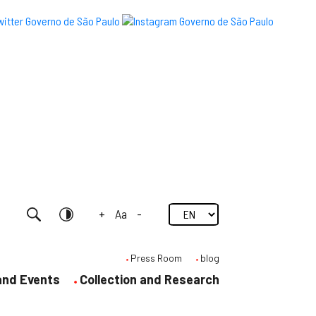
+
Aa
-
Research
Contrast
Press Room
blog
 and Events
Collection and Research