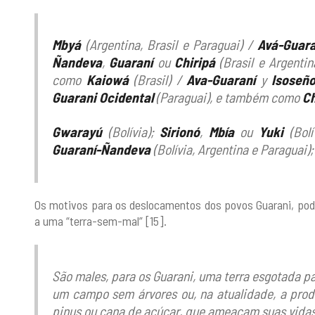
Mbyá
(Argentina, Brasil e Paraguai) /
Avá-Guara
Ñandeva
,
Guaraní
ou
Chiripá
(Brasil e Argentin
como
Kaiowá
(Brasil) /
Ava-Guaraní
y
Isoseñ
Guarani Ocidental
(Paraguai), e também como
Ch
Gwarayú
(Bolívia);
Sirionó
,
Mbía
ou
Yuki
(Bolí
Guaraní-Ñandeva
(Bolívia, Argentina e Paraguai);
Os motivos para os deslocamentos dos povos Guarani, po
a uma “terra-sem-mal” [15].
São males, para os Guarani, uma terra esgotada pa
um campo sem árvores ou, na atualidade, a prod
pinus ou cana de açúcar, que ameaçam suas vidas 