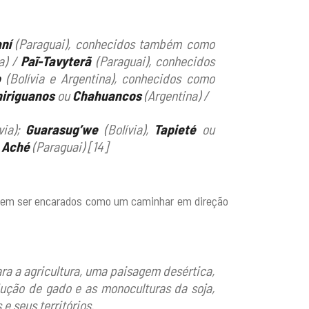
ní
(Paraguai), conhecidos também como
a) /
Paĩ-Tavyterã
(Paraguai), conhecidos
o
(Bolívia e Argentina), conhecidos como
iriguanos
ou
Chahuancos
(Argentina) /
via);
Guarasug’we
(Bolívia),
Tapieté
ou
Aché
(Paraguai) [14]
dem ser encarados como um caminhar em direção
ra a agricultura, uma paisagem desértica,
ução de gado e as monoculturas da soja,
e seus territórios.