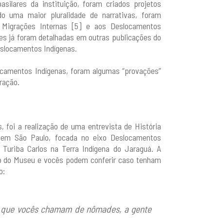
silares da instituição, foram criados projetos
do uma maior pluralidade de narrativas, foram
s Migrações Internas [5] e aos Deslocamentos
es já foram detalhadas em outras publicações do
eslocamentos Indígenas.
ocamentos Indígenas, foram algumas “provações”
ração.
 foi a realização de uma entrevista de História
s em São Paulo, focada no eixo Deslocamentos
 Turiba Carlos na Terra Indígena do Jaraguá. A
eb do Museu e vocês podem conferir caso tenham
o:
, o que vocês chamam de nômades, a gente