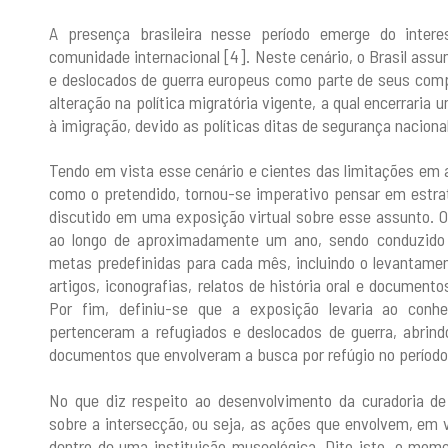
A presença brasileira nesse período emerge do intere
comunidade internacional [4]. Neste cenário, o Brasil assu
e deslocados de guerra europeus como parte de seus com
alteração na política migratória vigente, a qual encerraria 
à imigração, devido as políticas ditas de segurança nacion
Tendo em vista esse cenário e cientes das limitações em
como o pretendido, tornou-se imperativo pensar em estra
discutido em uma exposição virtual sobre esse assunto. O
ao longo de aproximadamente um ano, sendo conduzido
metas predefinidas para cada mês, incluindo o levantame
artigos, iconografias, relatos de história oral e documen
Por fim, definiu-se que a exposição levaria ao conh
pertenceram a refugiados e deslocados de guerra, abrind
documentos que envolveram a busca por refúgio no período
No que diz respeito ao desenvolvimento da curadoria d
sobre a intersecção, ou seja, as ações que envolvem, em v
dentro de uma instituição museológica. Dito isto, o mom