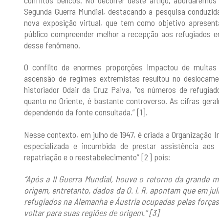
Segunda Guerra Mundial, destacando a pesquisa conduzida
nova exposição virtual, que tem como objetivo apresent
público compreender melhor a recepção aos refugiados e
desse fenômeno.
O conflito de enormes proporções impactou de muitas f
ascensão de regimes extremistas resultou no deslocame
historiador Odair da Cruz Paiva, “os números de refugiad
quanto no Oriente, é bastante controverso. As cifras gera
dependendo da fonte consultada.” [1].
Nesse contexto, em julho de 1947, é criada a Organização In
especializada e incumbida de prestar assistência aos 
repatriação e o reestabelecimento” [2] pois:
“Após a II Guerra Mundial, houve o retorno da grande m
origem, entretanto, dados da O. I. R. apontam que em ju
refugiados na Alemanha e Áustria ocupadas pelas forças 
voltar para suas regiões de origem.” [3]