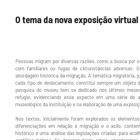
O tema da nova exposição virtua
Pessoas migram por diversas razões, como a busca por opo
com familiares ou fugas de circunstâncias adversas.
abordagem histórica da migração. A temática migratória, j
cada tipo de deslocamento, constitui sempre um objeto 
pesquisa do museu tem se dedicado nos últimos meses
refúgio, evidenciando esse aspecto em uma série de ar
museológico da instituição e na elaboração de uma exposiç
Nos textos, inicialmente foram explorados os elemento
diferenciações em relação à migração e o asilo, conte
histórico e uma análise das legislações criadas para acol
conflitos bélicos. No decorrer deste artigo, abordaremo