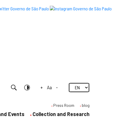
+
Aa
-
Research
Contrast
Press Room
blog
 and Events
Collection and Research