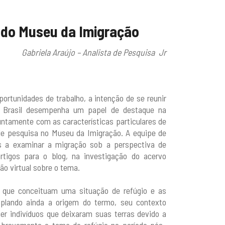
l do Museu da Imigração
Gabriela Araújo – Analista de Pesquisa Jr
rtunidades de trabalho, a intenção de se reunir
 O Brasil desempenha um papel de destaque na
untamente com as características particulares de
de pesquisa no Museu da Imigração. A equipe de
 a examinar a migração sob a perspectiva de
tigos para o blog, na investigação do acervo
ão virtual sobre o tema.
s que conceituam uma situação de refúgio e as
mplando ainda a origem do termo, seu contexto
her indivíduos que deixaram suas terras devido a
s brevemente o tema do refúgio no período pós-