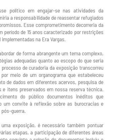
sse político em engajar-se nas atividades da
miria a responsabilidade de reassentar refugiados
promissos. Esse comprometimento decorreria da
um período de 15 anos caracterizado por restrições
al implementadas na Era Vargas.
 abordar de forma abrangente um tema complexo,
tégias adequadas quanto ao escopo do que seria
 processo de curadoria da exposição transcorreu
 por meio de um organograma que estabeleceu
nto de dados em diferentes acervos, pesquisa de
tos e itens preservados em nossa reserva técnica.
ecimento do público documentos inéditos que
o um convite à reflexão sobre as burocracias e
 pós-guerra.
e uma exposição, é necessário também pontuar
árias etapas, a participação de diferentes áreas
ento seguinte a seleção de documentos incluiu o