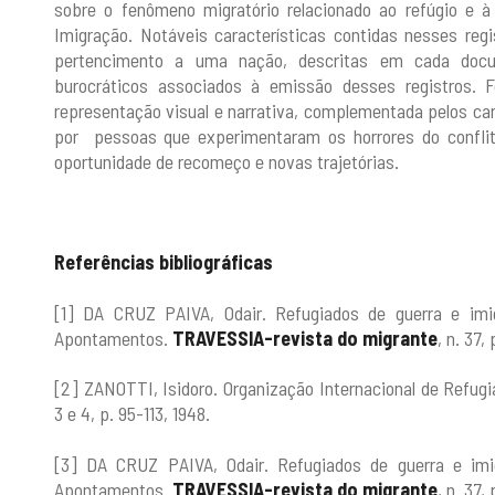
sobre o fenômeno migratório relacionado ao refúgio e à
Imigração. Notáveis características contidas nesses reg
pertencimento a uma nação, descritas em cada docu
burocráticos associados à emissão desses registros. F
representação visual e narrativa, complementada pelos c
por pessoas que experimentaram os horrores do conflit
oportunidade de recomeço e novas trajetórias.
Referências bibliográficas
[1] DA CRUZ PAIVA, Odair. Refugiados de guerra e imi
Apontamentos.
TRAVESSIA-revista do migrante
, n. 37,
[2] ZANOTTI, Isidoro. Organização Internacional de Refugi
3 e 4, p. 95-113, 1948.
[3] DA CRUZ PAIVA, Odair. Refugiados de guerra e imi
Apontamentos.
TRAVESSIA-revista do migrante
, n. 37,