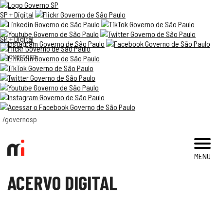
SP + Digital
SP + Digital
/governosp
visite
exposições e eventos
acervo e pesquisa
/governosp
imprensa
MENU
blog
ACERVO DIGITAL
museu
educativo