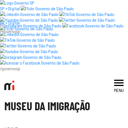
×
SP + Digital
SP + Digital
/governosp
visite
exposições e eventos
acervo e pesquisa
/governosp
imprensa
MENU
blog
MUSEU DA IMIGRAÇÃO
museu
educativo