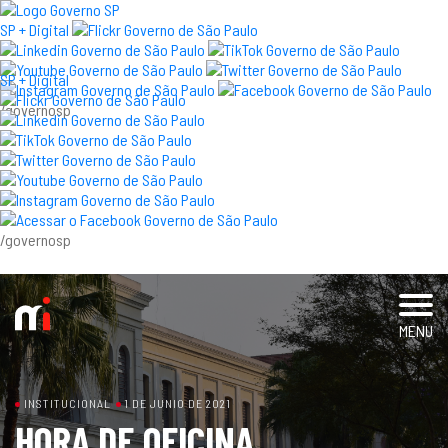
×
SP + Digital
SP + Digital
/governosp
Visite el museo
Exposiciones y Eventos
Acervo e Investigación
/governosp
Prensa
blog
MENU
Immigration Museum
INSTITUCIONAL
1 DE JUNIO DE 2021
educativo
H
O
R
A
D
E
O
F
I
C
I
N
A