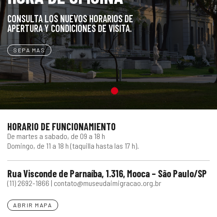
gestão
C
O
N
S
U
L
T
A
L
O
S
N
U
E
V
O
S
H
O
R
A
R
I
O
S
D
E
A
P
E
R
T
U
R
A
Y
C
O
N
D
I
C
I
O
N
E
S
D
E
V
I
S
I
T
A
.
SEPA MAS
HORARIO DE FUNCIONAMIENTO
De martes a sabado, de 09 a 18 h
Domingo, de 11 a 18 h (taquilla hasta las 17 h).
Rua Visconde de Parnaíba, 1.316, Mooca – São Paulo/SP
(11) 2692-1866 | contato@museudaimigracao.org.br
ABRIR MAPA