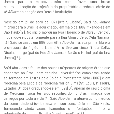
Jamra para o museu, assim como fazer uma breve
contextualização da trajetória do proprietário e redator-chefe do
al-Afkar
e da doação dos itens à instituição.
Nascido em 21 de abril de 1871 (Kfeir, Líbano), Said Abu-Jamra
migrou para o Brasil e aqui chegou em maio de 1899, fixando-se em
São Paulo[2]. No início morou na Rua Florêncio de Abreu (Centro),
mudando-se posteriormente para a Rua Afonso Celso (Vila Mariana)
[3]. Said se casou em 1899 com Afife Abu-Jamra, sua prima. Ela era
professora de inglês no Líbano[4] e tiveram cinco filhos: Sofia,
Nicolau, Jorge (pai de Ede Abu Jamra), Abrão e Michel (pai de Iara
Jamra)[5].
Said Abu-Jamra foi um dos poucos migrantes de origem árabe que
chegaram ao Brasil com estudos universitários completos, tendo
se formado em Letras pelo Colégio Protestante Sírio (1887) e em
Medicina pela Escola de Medicina Marion Sims (St. Louis, Missouri,
Estados Unidos), graduando-se em 1899[6]. Apesar de seu diploma
de Medicina nunca ter sido reconhecido no Brasil, mágoa que
carregou por toda a vida[7], Said Abu-Jamra atuava como médico
da comunidade sírio-libanesa em seu consultório em São Paulo,
fornecendo ainda aconselhamentos e orientações sobre a
adaptação da vida ao Brasil e à capital paulista[8].