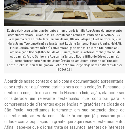
Equipe do Museu da Imigração junto a membros da família Abu-Jamra durante evento
comemorativo ao Dia Nacional da Comunidade Árabe realizado no dia 23/03/2024.
Da esquerda para a direita, Iara Ferreira Jamra, Otávio Balaguer, Evelize Moreira, Nina
Maria Jamra Tsukumo (irmã de Iara Jamra), Luciane Santesso, Mayara Aranha, Majd Ali,
Eloisa Galvão, Edelweiss (Ede) Abu Jamra Salgado Rocha, Eduardo Guilherme Abu
Jamra Salgado Rocha (filho de Ede Abu Jamra), Yasmin Sartorio Rocha (neta de Ede
Abu Jamra), Paulo Guilherme Abu Jamra Salgado Rocha (filho de Ede Abu Jamra),
Gilberto Montenegro Ferreira Jamra (irmão de Iara Jamra) e Henrique Trindade.
Fonte: flickr - Museu da Imigração. Foto: Antônio Jorge Magalhães dos Santos Júnior
(2024)[29].
A partir de nosso contato diário com a documentação apresentada,
cabe registrar aqui nosso carinho para com a coleção. Pensando-a
dentro do conjunto do acervo do Museu da Imigração, ela pode ser
considerada um relevante testemunho que contribui para a
compreensão de diferentes experiências migratórias na cidade de
São Paulo. Acreditamos fortemente em sua potencialidade de
conectar migrantes da comunidade árabe que já passaram pela
cidade com a população migrante que aqui reside neste momento.
Afinal, sabe-se que o jornal trata de assuntos latentes de interesse