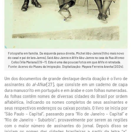
Fotografia em família. Da esquerda para a direita, Michel Abu-Jamra (filho mais novo
do casal e pai de Iara Jamra), Said Abu-Jamra e Afife Abu-Jamra na casa da Rua Afonso
Celso (Vila Mariana) (19--?). Esta é uma das poucas fotos em que Afife é retratada.
Fonte: Acervo do Museu da Imigração. Digitalização: Mayara Ferreira Aranha (2024).
Um dos documentos de grande destaque desta doação é o livro de
assinantes do
al-Afkar
[27], que consiste em um caderno de capa
dura manuscrito em português e em árabe e com folhas numeradas.
As folhas contêm nomes de diversas cidades do Brasil por ordem
alfabética, indicando os nomes completos de seus assinantes e
seus respectivos endereços ou caixas postais. O livro se inicia por
“São Paulo - Capital”, passando para “Rio de Janeiro - Capital” e
“Rio de Janeiro - Subúrbio”, provavelmente por serem as regiões
com o maior número de assinantes do jornal. Depois disso se
iniciam os nomes das cidades brasileiras a partir da letra “a”,