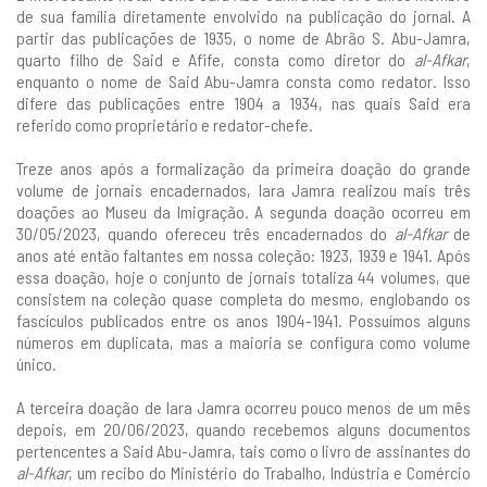
de sua família diretamente envolvido na publicação do jornal. A
partir das publicações de 1935, o nome de Abrão S. Abu-Jamra,
quarto filho de Said e Afife, consta como diretor do
al-Afkar
,
enquanto o nome de Said Abu-Jamra consta como redator. Isso
difere das publicações entre 1904 a 1934, nas quais Said era
referido como proprietário e redator-chefe.
Treze anos após a formalização da primeira doação do grande
volume de jornais encadernados, Iara Jamra realizou mais três
doações ao Museu da Imigração. A segunda doação ocorreu em
30/05/2023, quando ofereceu três encadernados do
al-Afkar
de
anos até então faltantes em nossa coleção: 1923, 1939 e 1941. Após
essa doação, hoje o conjunto de jornais totaliza 44 volumes, que
consistem na coleção quase completa do mesmo, englobando os
fascículos publicados entre os anos 1904-1941. Possuímos alguns
números em duplicata, mas a maioria se configura como volume
único.
A terceira doação de Iara Jamra ocorreu pouco menos de um mês
depois, em 20/06/2023, quando recebemos alguns documentos
pertencentes a Said Abu-Jamra, tais como o livro de assinantes do
al-Afkar
, um recibo do Ministério do Trabalho, Indústria e Comércio