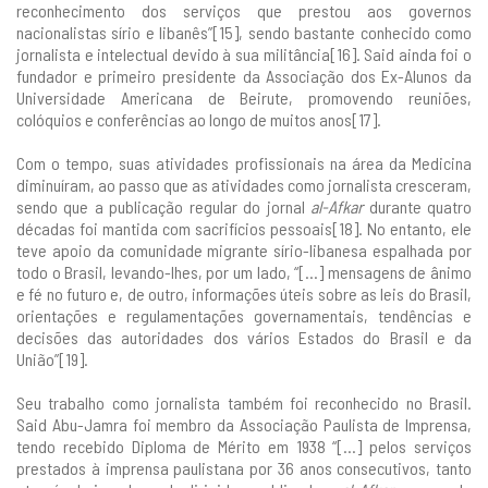
reconhecimento dos serviços que prestou aos governos
nacionalistas sírio e libanês”[15], sendo bastante conhecido como
jornalista e intelectual devido à sua militância[16]. Said ainda foi o
fundador e primeiro presidente da Associação dos Ex-Alunos da
Universidade Americana de Beirute, promovendo reuniões,
colóquios e conferências ao longo de muitos anos[17].
Com o tempo, suas atividades profissionais na área da Medicina
diminuíram, ao passo que as atividades como jornalista cresceram,
sendo que a publicação regular do jornal
al-Afkar
durante quatro
décadas foi mantida com sacrifícios pessoais[18]. No entanto, ele
teve apoio da comunidade migrante sírio-libanesa espalhada por
todo o Brasil, levando-lhes, por um lado, “[...] mensagens de ânimo
e fé no futuro e, de outro, informações úteis sobre as leis do Brasil,
orientações e regulamentações governamentais, tendências e
decisões das autoridades dos vários Estados do Brasil e da
União”[19].
Seu trabalho como jornalista também foi reconhecido no Brasil.
Said Abu-Jamra foi membro da Associação Paulista de Imprensa,
tendo recebido Diploma de Mérito em 1938 “[...] pelos serviços
prestados à imprensa paulistana por 36 anos consecutivos, tanto