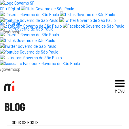
×
SP + Digital
SP + Digital
/governosp
Visit the Museum
Exhibitions and Events
Collection and Research
/governosp
Press Room
MENU
blog
BLOG
Immigration Museum
educativo
TODOS OS POSTS