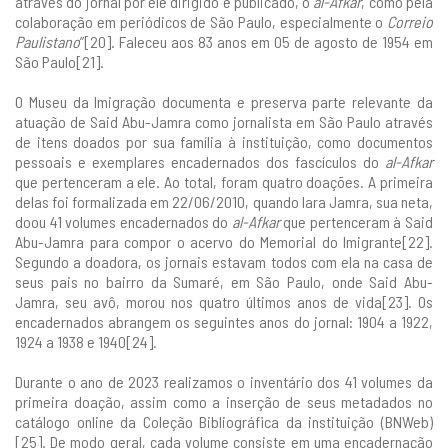
através do jornal por ele dirigido e publicado, o
al-Afkar
, como pela
colaboração em periódicos de São Paulo, especialmente o
Correio
Paulistano
”[20]. Faleceu aos 83 anos em 05 de agosto de 1954 em
São Paulo[21].
O Museu da Imigração documenta e preserva parte relevante da
atuação de Said Abu-Jamra como jornalista em São Paulo através
de itens doados por sua família à instituição, como documentos
pessoais e exemplares encadernados dos fascículos do
al-Afkar
que pertenceram a ele. Ao total, foram quatro doações. A primeira
delas foi formalizada em 22/06/2010, quando Iara Jamra, sua neta,
doou 41 volumes encadernados do
al-Afkar
que pertenceram à Said
Abu-Jamra para compor o acervo do Memorial do Imigrante[22].
Segundo a doadora, os jornais estavam todos com ela na casa de
seus pais no bairro da Sumaré, em São Paulo, onde Said Abu-
Jamra, seu avô, morou nos quatro últimos anos de vida[23]. Os
encadernados abrangem os seguintes anos do jornal: 1904 a 1922,
1924 a 1938 e 1940[24].
Durante o ano de 2023 realizamos o inventário dos 41 volumes da
primeira doação, assim como a inserção de seus metadados no
catálogo online da Coleção Bibliográfica da instituição (BNWeb)
[25]. De modo geral, cada volume consiste em uma encadernação