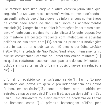
Ele também teve uma longeva e ativa carreira jornalística que,
segundo Ede Abu Jamra, sua neta mais velha, esteve relacionada a
um sentimento de que tinha o dever de informar seus conterrâneos
da comunidade árabe de São Paulo sobre os acontecimentos
mundiais[9]. A urgência em noticiar informações importantes e seu
envolvimento com o movimento nacionalista sírio, este responsável
por mantê-lo em contato frequente com intelectuais e ativistas
políticos de sua terra natal[10], foram as principais motivações
para fundar, editar e publicar por 40 anos o periódico
al-Afkar
(1903-1943) na cidade de São Paulo. Said atuou intensamente no
que se convencionou chamar de “jornalismo étnico-militante”[11],
no qual os redatores buscavam acompanhar o desenvolvimento da
política em suas terras de origem e posicionar-se em relação a
ele[12].
O jornal foi recebido com entusiasmo, sendo “[...] um grito pró-
liberdade dos povos em geral e pró-independência dos povos
árabes, em particular”[13], sendo também bem recebido em
Beirute, Damasco e no Cairo[14]. Em 1926, apesar de residir em São
Paulo, Said Abu-Jamra foi eleito membro da Academia de Letras
de Damasco como “[...] primeira homenagem pública pelo