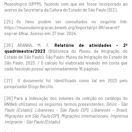
Museológico (UPPM), fazendo com que ele fosse incorporado ao
acervo da Secretaria da Cultura do Estado de São Paulo (SEC).
[25] Os itens podem ser consultados no seguinte link:
https://museudaimigracao.bnweb.org/bnportal/pt-BR/search?
exp=al-Afkar
. Acesso em: 27 mar. 2024.
[26] ARANHA, M. F.
Relatório de atividades - 2º
quadrimestre/2023
(Biblioteca do Museu da Imigração do
Estado de São Paulo). São Paulo: Museu da Imigração do Estado de
São Paulo, 2023. / O cálculo foi elaborado levando em conta que
cada fascículo possui aproximadamente 16 páginas.
[27] O documento foi identificado como tal em 2023 pelo
pesquisador Diogo Bercito.
[28] Para a indexação dos volumes da coleção no catálogo do
BNWeb utilizamos os seguintes termos preexistentes:
Sírios - São
Paulo (Estado)
,
Libaneses - São Paulo (SP)
,
Libaneses - Brasil
,
Migrações em São Paulo (SP)
,
Migrações internacionais
,
Imprensa
Imigrante - São Paulo (Estado)
.