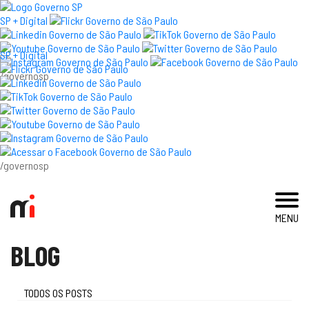
×
SP + Digital
SP + Digital
/governosp
Visite el museo
Exposiciones y Eventos
Acervo e Investigación
/governosp
Prensa
MENU
blog
BLOG
Immigration Museum
educativo
TODOS OS POSTS