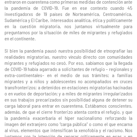
entraron en cuarentena como primeras medidas de contención ante
la pandemia de COVID-19. Fue en ese contexto cuando 45
investigadorxs de 19 países de Norteamérica, Centroamérica,
Sudamérica y El Caribe, interesados analítica, ética y políticamente
en la cuestión migratoria, nos juntamos virtualmente para
preguntarnos por la situación de miles de migrantes y refugiados
en el continente.
Si bien la pandemia pausó nuestra posibilidad de etnografiar las
realidades migratorias, nuestro vínculo directo con comunidades
migrantes y refugiados no cesó. Por eso, sabíamos que la llegada
de COVID-19 había agarrado a solicitantes de refugio – regionales y
extra-continentales– en el medio de sus trámites; a familias
migrantes y a niños y adolescentes no acompañados en cruces
transfronterizos; a detenidos en estaciones migratorias hacinadas
o en vuelos de deportación; y a miles de migrantes irregularizados
en sus trabajos precarizados sin posibilidad alguna de detener su
carga laboral para entrar en cuarentena. Estábamos conscientes,
además, de que el cierre fronterizo atenta contra el refugio, y que
la pandemia exacerbaría el híper nacionalismo reforzando la
imagen del extranjero como “carga pública” o como el que encarna
al virus, elementos que intensifican la xenofobia y el racismo. Nos
juntamos con la intención de reparar críticamente en esas y en