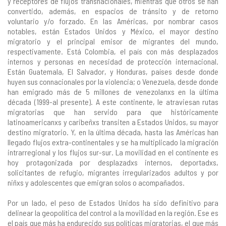
y receptores de flujos transnacionales, mientras que otros se han
convertido, además, en espacios de tránsito y de retorno
voluntario y/o forzado. En las Américas, por nombrar casos
notables, están Estados Unidos y México, el mayor destino
migratorio y el principal emisor de migrantes del mundo,
respectivamente. Está Colombia, el país con más desplazados
internos y personas en necesidad de protección internacional.
Están Guatemala, El Salvador, y Honduras, países desde donde
huyen sus connacionales por la violencia; o Venezuela, desde donde
han emigrado más de 5 millones de venezolanxs en la última
década (1999-al presente). A este continente, le atraviesan rutas
migratorias que han servido para que históricamente
latinoamericanxs y caribeñxs transiten a Estados Unidos, su mayor
destino migratorio. Y, en la última década, hasta las Américas han
llegado flujos extra-continentales y se ha multiplicado la migración
intrarregional y los flujos sur-sur. La movilidad en el continente es
hoy protagonizada por desplazadxs internos, deportadxs,
solicitantes de refugio, migrantes irregularizados adultos y por
niñxs y adolescentes que emigran solos o acompañados.
Por un lado, el peso de Estados Unidos ha sido definitivo para
delinear la geopolítica del control a la movilidad en la región. Ese es
el país que más ha endurecido sus políticas migratorias, el que más